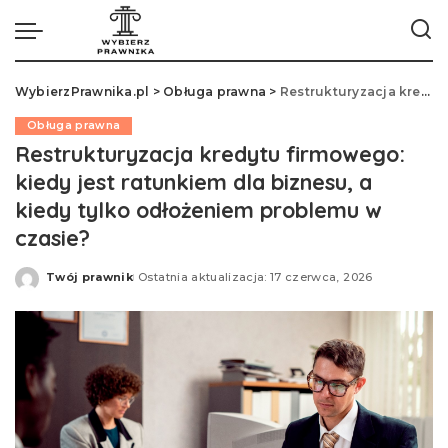
WybierzPrawnika.pl
>
Obługa prawna
>
Restrukturyzacja kredytu firmowego: kiedy jest ratunkiem dla biznesu, a kiedy tylko odłożeniem problemu w czasie?
Obługa prawna
Restrukturyzacja kredytu firmowego:
kiedy jest ratunkiem dla biznesu, a
kiedy tylko odłożeniem problemu w
czasie?
Twój prawnik
Ostatnia aktualizacja: 17 czerwca, 2026
Opublikowane
przez