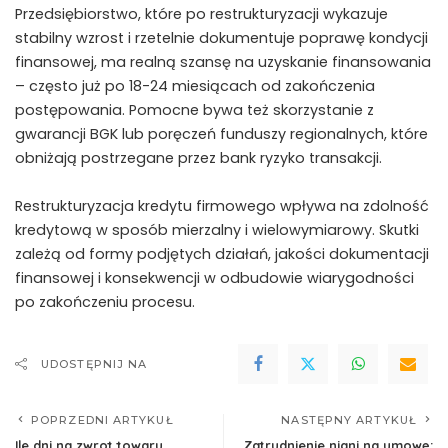
Przedsiębiorstwo, które po restrukturyzacji wykazuje
stabilny wzrost i rzetelnie dokumentuje poprawę kondycji
finansowej, ma realną szansę na uzyskanie finansowania
– często już po 18-24 miesiącach od zakończenia
postępowania. Pomocne bywa też skorzystanie z
gwarancji BGK lub poręczeń funduszy regionalnych, które
obniżają postrzegane przez bank ryzyko transakcji.
Restrukturyzacja kredytu firmowego wpływa na zdolność
kredytową w sposób mierzalny i wielowymiarowy. Skutki
zależą od formy podjętych działań, jakości dokumentacji
finansowej i konsekwencji w odbudowie wiarygodności
po zakończeniu procesu.
UDOSTĘPNIJ NA
POPRZEDNI ARTYKUŁ
NASTĘPNY ARTYKUŁ
Ile dni na zwrot towaru
Zatrudnienie niani na umowę: