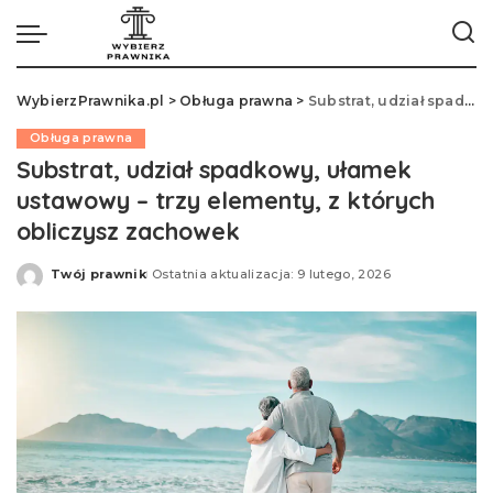
WybierzPrawnika.pl
>
Obługa prawna
>
Substrat, udział spadkowy, ułamek ustawowy – trzy elementy, z których obliczysz zachowek
Obługa prawna
Substrat, udział spadkowy, ułamek
ustawowy – trzy elementy, z których
obliczysz zachowek
Twój prawnik
Ostatnia aktualizacja: 9 lutego, 2026
Opublikowane
przez