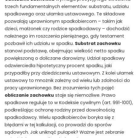
trzech fundamentalnych elementów: substratu, udziału
spadkowego oraz ułamka ustawowego. Te składowe
pozwalają uprawnionym spadkobiercom – takim jak
dzieci, małżonek czy rodzice spadkodawcy – dochodzić
należnego im roszczenia pieniężnego, gdy testament
pozbawił ich udziału w spadku.
Substrat zachowku
stanowi podstawę, obejmując wielkość netto spadku
powiększoną o doliczane darowizny. Udział spadkowy
odzwierciedla hipotetyczny procent spadku, jaki
przypadłby przy dziedziczeniu ustawowym. Z kolei ułamek
ustawowy to mnożnik zależny od wieku lub zdolności do
pracy uprawnionego. Bez zrozumienia tych pojęć
obliczanie zachowku
staje się niemożliwe. Prawo
spadkowe reguluje to w Kodeksie cywilnym (art. 991-1001),
podkreślając ochronę rodziny przed dowolnością
spadkodawcy. Wielu spadkobierców boryka się z
błędami w tej kalkulacji, co prowadzi do sporów
sądowych. Jak uniknąć pułapek? Ważne jest zebranie