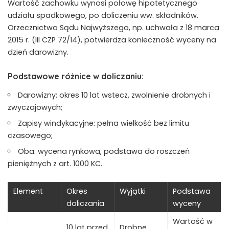
Wartość zachowku wynosi połowę hipotetycznego
udziału spadkowego, po doliczeniu ww. składników.
Orzecznictwo Sądu Najwyższego, np. uchwała z 18 marca
2015 r. (III CZP 72/14), potwierdza konieczność wyceny na
dzień darowizny.
Podstawowe różnice w doliczaniu:
Darowizny: okres 10 lat wstecz, zwolnienie drobnych i
zwyczajowych;
Zapisy windykacyjne: pełna wielkość bez limitu
czasowego;
Oba: wycena rynkowa, podstawa do roszczeń
pieniężnych z art. 1000 KC.
Element
Okres
Wyjątki
Podstawa
doliczania
wyceny
Wartość w
10 lat przed
Drobne,