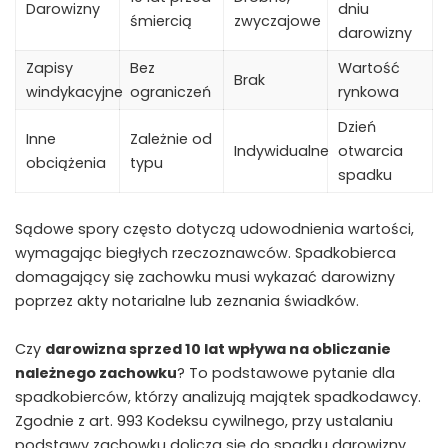
Darowizny
dniu
śmiercią
zwyczajowe
darowizny
Zapisy
Bez
Wartość
Brak
windykacyjne
ograniczeń
rynkowa
Dzień
Inne
Zależnie od
Indywidualne
otwarcia
obciążenia
typu
spadku
Sądowe spory często dotyczą udowodnienia wartości,
wymagając biegłych rzeczoznawców. Spadkobierca
domagający się zachowku musi wykazać darowizny
poprzez akty notarialne lub zeznania świadków.
Czy
darowizna sprzed 10 lat wpływa na obliczanie
należnego zachowku
? To podstawowe pytanie dla
spadkobierców, którzy analizują majątek spadkodawcy.
Zgodnie z art. 993 Kodeksu cywilnego, przy ustalaniu
podstawy zachowku dolicza się do spadku darowizny