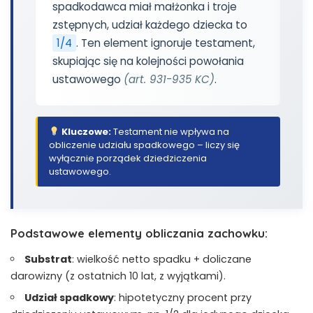
spadkodawca miał małżonka i troje
zstępnych, udział każdego dziecka to
1/4
. Ten element ignoruje testament,
skupiając się na kolejności powołania
ustawowego
(art. 931-935 KC)
.
Kluczowe:
Testament nie wpływa na
obliczenie udziału spadkowego – liczy się
wyłącznie porządek dziedziczenia
ustawowego.
Podstawowe elementy obliczania zachowku:
Substrat
: wielkość netto spadku + doliczane
darowizny (z ostatnich 10 lat, z wyjątkami).
Udział spadkowy
: hipotetyczny procent przy