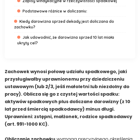
Zapisy windykacyjne w rzeczywistości spadkowej
Podstawowe różnice w doliczaniu:
Kiedy darowizna sprzed dekady jest doliczana do
zachowku?
Jak udowodnić, że darowizna sprzed 10 lat miała
ukryty cel?
Zachowek wynosi połowę udziału spadkowego, jaki
przysługiwałby uprawnionemu przy dziedziczeniu
ustawowym (lub 2/3, jeśli małoletni lub niezdolny do
pracy). Oblicza się go z czystej wartości spadku:
aktywów spadkowych plus doliczane darowizny (z 10
lat przed śmiercią spadkodawcy) minus długi.
Uprawnieni: zstępni, małżonek, rodzice spadkodawcy
(art. 991-1000 KC).
Obliczanie zachowku
wymaga precyzyjnego określenia