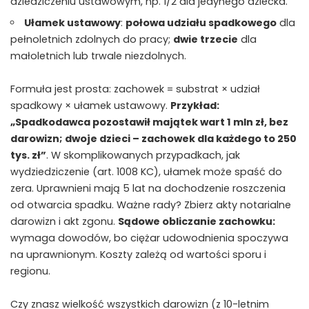
dziedziczeniu ustawowym, np. 1/2 dla jedynego dziecka.
Ułamek ustawowy
:
połowa udziału spadkowego
dla
pełnoletnich zdolnych do pracy;
dwie trzecie
dla
małoletnich lub trwale niezdolnych.
Formuła jest prosta: zachowek = substrat × udział
spadkowy × ułamek ustawowy.
Przykład:
„Spadkodawca pozostawił majątek wart 1 mln zł, bez
darowizn; dwoje dzieci – zachowek dla każdego to 250
tys. zł”
. W skomplikowanych przypadkach, jak
wydziedziczenie (art. 1008 KC), ułamek może spaść do
zera. Uprawnieni mają 5 lat na dochodzenie roszczenia
od otwarcia spadku. Ważne rady? Zbierz akty notarialne
darowizn i akt zgonu.
Sądowe obliczanie zachowku:
wymaga dowodów, bo ciężar udowodnienia spoczywa
na uprawnionym. Koszty zależą od wartości sporu i
regionu.
Czy znasz wielkość wszystkich darowizn (z 10-letnim