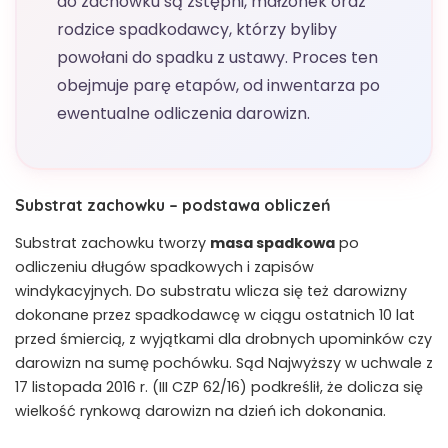
do zachowku są zstępni, małżonek oraz
rodzice spadkodawcy, którzy byliby
powołani do spadku z ustawy. Proces ten
obejmuje parę etapów, od inwentarza po
ewentualne odliczenia darowizn.
Substrat zachowku – podstawa obliczeń
Substrat zachowku tworzy
masa spadkowa
po
odliczeniu długów spadkowych i zapisów
windykacyjnych. Do substratu wlicza się też darowizny
dokonane przez spadkodawcę w ciągu ostatnich 10 lat
przed śmiercią, z wyjątkami dla drobnych upominków czy
darowizn na sumę pochówku. Sąd Najwyższy w uchwale z
17 listopada 2016 r. (III CZP 62/16) podkreślił, że dolicza się
wielkość rynkową darowizn na dzień ich dokonania.