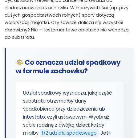
być ustalony rzetelnie, bo zaniżenie prowadzi do
niedoszacowania zachowku. W rzeczywistości (np. przy
dużych gospodarstwach rolnych) spory dotyczą
waloryzacji majątku. Czy zawsze dolicza się wszystkie
darowizny? Nie – testamentowe obietnice nie wchodzą
do substratu.
Co oznacza udział spadkowy
w formule zachowku?
Udział spadkowy wyznacza, jaką część
substratu otrzymałby dany
spadkobierca przy dziedziczeniu
ab
intestato
, czyli ustawowym. Wyobraź
sobie rodzinę z dwójką dzieci: każdy
miałby
1/2 udziału spadkowego
. Jeśli