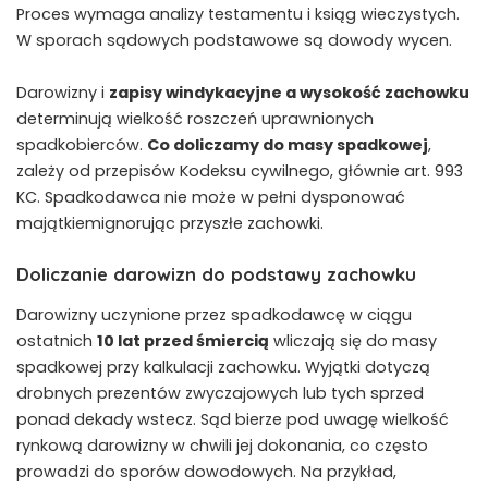
Proces wymaga analizy testamentu i ksiąg wieczystych.
W sporach sądowych podstawowe są dowody wycen.
Darowizny i
zapisy windykacyjne a wysokość zachowku
determinują wielkość roszczeń uprawnionych
spadkobierców.
Co doliczamy do masy spadkowej
,
zależy od przepisów Kodeksu cywilnego, głównie art. 993
KC. Spadkodawca nie może w pełni dysponować
majątkiemignorując przyszłe zachowki.
Doliczanie darowizn do podstawy zachowku
Darowizny uczynione przez spadkodawcę w ciągu
ostatnich
10 lat przed śmiercią
wliczają się do masy
spadkowej przy kalkulacji zachowku. Wyjątki dotyczą
drobnych prezentów zwyczajowych lub tych sprzed
ponad dekady wstecz. Sąd bierze pod uwagę wielkość
rynkową darowizny w chwili jej dokonania, co często
prowadzi do sporów dowodowych. Na przykład,