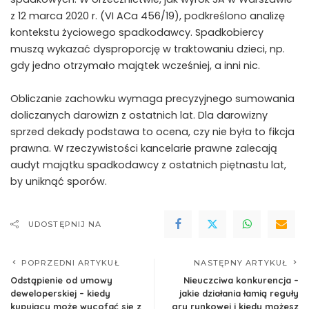
z 12 marca 2020 r. (VI ACa 456/19), podkreślono analizę
kontekstu życiowego spadkodawcy. Spadkobiercy
muszą wykazać dysproporcję w traktowaniu dzieci, np.
gdy jedno otrzymało majątek wcześniej, a inni nic.
Obliczanie zachowku wymaga precyzyjnego sumowania
doliczanych darowizn z ostatnich lat. Dla darowizny
sprzed dekady podstawa to ocena, czy nie była to fikcja
prawna. W rzeczywistości kancelarie prawne zalecają
audyt majątku spadkodawcy z ostatnich piętnastu lat,
by uniknąć sporów.
UDOSTĘPNIJ NA
POPRZEDNI ARTYKUŁ
NASTĘPNY ARTYKUŁ
Odstąpienie od umowy
Nieuczciwa konkurencja –
deweloperskiej – kiedy
jakie działania łamią reguły
kupujący może wycofać się z
gry rynkowej i kiedy możesz