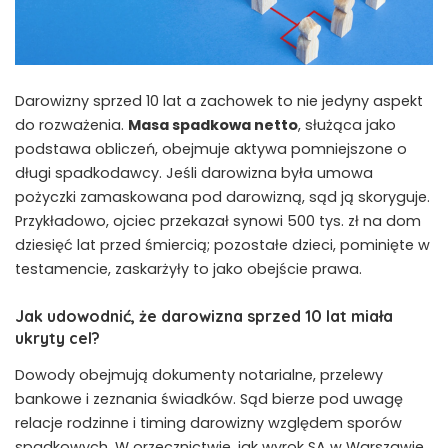
Darowizny sprzed 10 lat a zachowek to nie jedyny aspekt
do rozważenia.
Masa spadkowa netto
, służąca jako
podstawa obliczeń, obejmuje aktywa pomniejszone o
długi spadkodawcy. Jeśli darowizna była umowa
pożyczki zamaskowana pod darowizną, sąd ją skoryguje.
Przykładowo, ojciec przekazał synowi 500 tys. zł na dom
dziesięć lat przed śmiercią; pozostałe dzieci, pominięte w
testamencie, zaskarżyły to jako obejście prawa.
Jak udowodnić, że darowizna sprzed 10 lat miała
ukryty cel?
Dowody obejmują dokumenty notarialne, przelewy
bankowe i zeznania świadków. Sąd bierze pod uwagę
relacje rodzinne i timing darowizny względem sporów
spadkowych. W orzecznictwie, jak wyrok SA w Warszawie