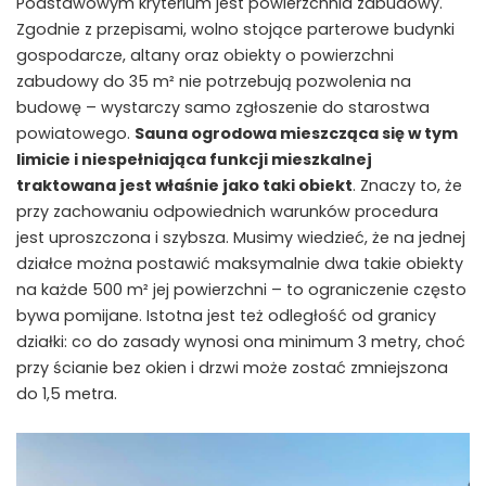
Podstawowym kryterium jest powierzchnia zabudowy.
Zgodnie z przepisami, wolno stojące parterowe budynki
gospodarcze, altany oraz obiekty o powierzchni
zabudowy do 35 m² nie potrzebują pozwolenia na
budowę – wystarczy samo zgłoszenie do starostwa
powiatowego.
Sauna ogrodowa mieszcząca się w tym
limicie i niespełniająca funkcji mieszkalnej
traktowana jest właśnie jako taki obiekt
. Znaczy to, że
przy zachowaniu odpowiednich warunków procedura
jest uproszczona i szybsza. Musimy wiedzieć, że na jednej
działce można postawić maksymalnie dwa takie obiekty
na każde 500 m² jej powierzchni – to ograniczenie często
bywa pomijane. Istotna jest też odległość od granicy
działki: co do zasady wynosi ona minimum 3 metry, choć
przy ścianie bez okien i drzwi może zostać zmniejszona
do 1,5 metra.