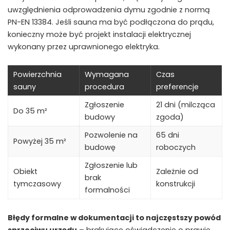
uwzględnienia odprowadzenia dymu zgodnie z normą
PN-EN 13384. Jeśli sauna ma być podłączona do prądu,
konieczny może być projekt instalacji elektrycznej
wykonany przez uprawnionego elektryka.
Powierzchnia
Wymagana
Czas
sauny
procedura
preferencje
Zgłoszenie
21 dni (milcząca
Do 35 m²
budowy
zgoda)
Pozwolenie na
65 dni
Powyżej 35 m²
budowę
roboczych
Zgłoszenie lub
Obiekt
Zależnie od
brak
tymczasowy
konstrukcji
formalności
Błędy formalne w dokumentacji to najczęstszy powód
sprzeciwu urzędu
– brakujące oświadczenie o prawie