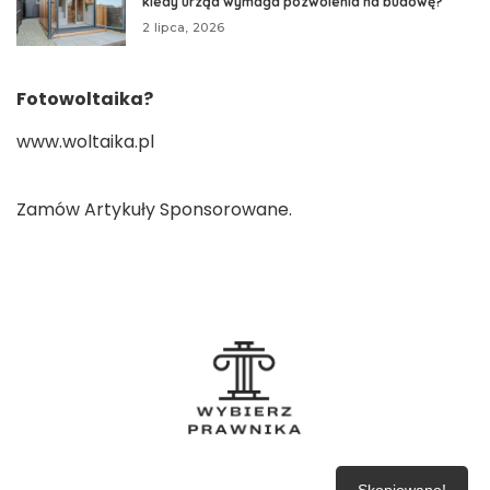
kiedy urząd wymaga pozwolenia na budowę?
2 lipca, 2026
Fotowoltaika?
www.woltaika.pl
Zamów
Artykuły Sponsorowane
.
Jak działają prawnicy
Prawo
Obługa prawna